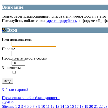
Внимание!
Только зарегистрированные пользователи имеют доступ в этот 
Пожалуйста, войдите или
зарегистрируйтесь
на форуме «Профс
Вход
Имя пользователя:
Пароль:
Продолжительность сессии:
Запомнить:
Забыли пароль?
Произошла ошибка благодарности
Думаю...
Sitemap
1
2
3
4
5
6
7
8
9
10
11
12
13
14
15
16
17
18
19
20
21
22
23