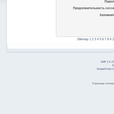
Парол
Продолжительность сесси
Запомнит
Sitemap
1
2
3
4
5
6
7
8
9
1
SMF 2.0.1
S
SimplePortal 
Страница сгенери