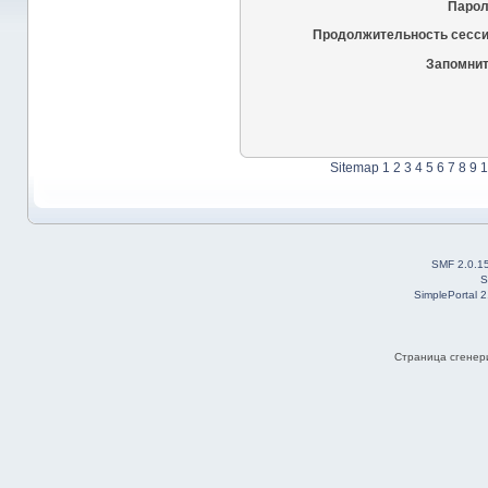
Парол
Продолжительность сесси
Запомнит
Sitemap
1
2
3
4
5
6
7
8
9
1
SMF 2.0.1
S
SimplePortal 
Страница сгенери