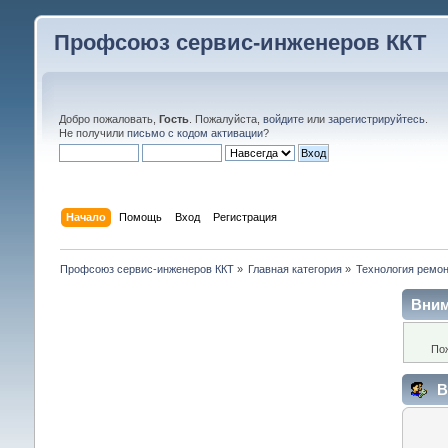
Профсоюз сервис-инженеров ККТ
Добро пожаловать,
Гость
. Пожалуйста,
войдите
или
зарегистрируйтесь
.
Не получили
письмо с кодом активации
?
Начало
Помощь
Вход
Регистрация
Профсоюз сервис-инженеров ККТ
»
Главная категория
»
Технология ремо
Вним
По
В