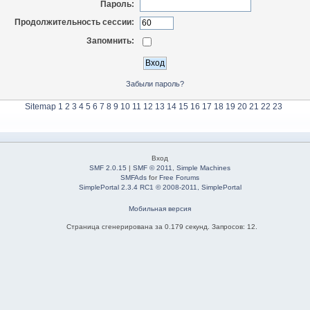
Пароль:
Продолжительность сессии:
Запомнить:
Забыли пароль?
Sitemap
1
2
3
4
5
6
7
8
9
10
11
12
13
14
15
16
17
18
19
20
21
22
23
Вход
SMF 2.0.15
|
SMF © 2011
,
Simple Machines
SMFAds
for
Free Forums
SimplePortal 2.3.4 RC1 © 2008-2011, SimplePortal
Мобильная версия
Страница сгенерирована за 0.179 секунд. Запросов: 12.