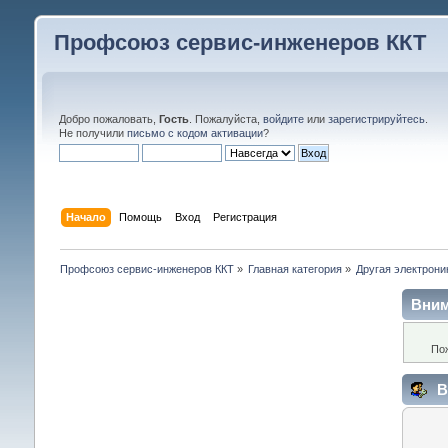
Профсоюз сервис-инженеров ККТ
Добро пожаловать,
Гость
. Пожалуйста,
войдите
или
зарегистрируйтесь
.
Не получили
письмо с кодом активации
?
Начало
Помощь
Вход
Регистрация
Профсоюз сервис-инженеров ККТ
»
Главная категория
»
Другая электрони
Вним
По
В