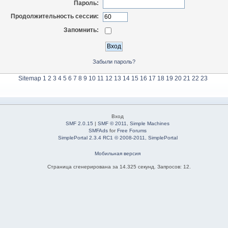
Пароль:
Продолжительность сессии:
Запомнить:
Забыли пароль?
Sitemap
1
2
3
4
5
6
7
8
9
10
11
12
13
14
15
16
17
18
19
20
21
22
23
Вход
SMF 2.0.15
|
SMF © 2011
,
Simple Machines
SMFAds
for
Free Forums
SimplePortal 2.3.4 RC1 © 2008-2011, SimplePortal
Мобильная версия
Страница сгенерирована за 14.325 секунд. Запросов: 12.