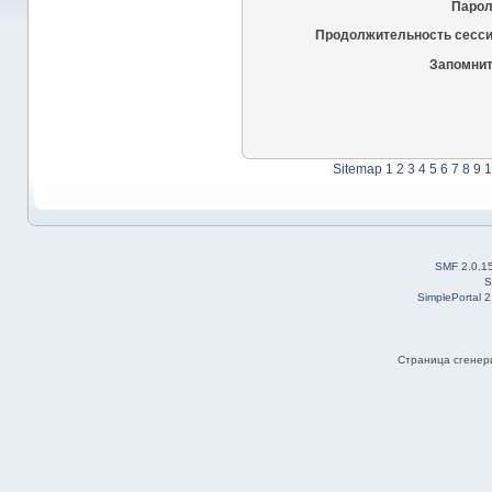
Парол
Продолжительность сесси
Запомнит
Sitemap
1
2
3
4
5
6
7
8
9
1
SMF 2.0.1
S
SimplePortal 
Страница сгенери