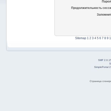
Парол
Продолжительность сесси
Запомнит
Sitemap
1
2
3
4
5
6
7
8
9
1
SMF 2.0.1
S
SimplePortal 
Страница сгенери