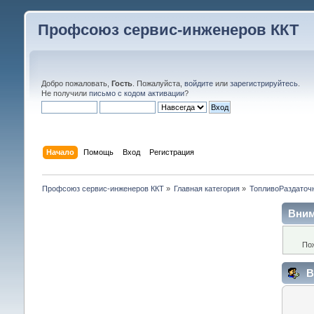
Профсоюз сервис-инженеров ККТ
Добро пожаловать,
Гость
. Пожалуйста,
войдите
или
зарегистрируйтесь
.
Не получили
письмо с кодом активации
?
Начало
Помощь
Вход
Регистрация
Профсоюз сервис-инженеров ККТ
»
Главная категория
»
ТопливоРаздаточ
Вним
По
В