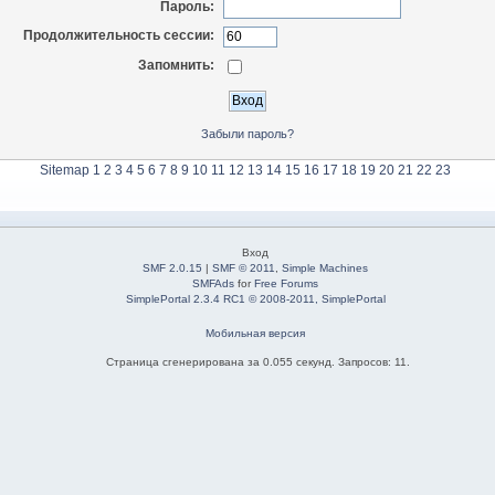
Пароль:
Продолжительность сессии:
Запомнить:
Забыли пароль?
Sitemap
1
2
3
4
5
6
7
8
9
10
11
12
13
14
15
16
17
18
19
20
21
22
23
Вход
SMF 2.0.15
|
SMF © 2011
,
Simple Machines
SMFAds
for
Free Forums
SimplePortal 2.3.4 RC1 © 2008-2011, SimplePortal
Мобильная версия
Страница сгенерирована за 0.055 секунд. Запросов: 11.