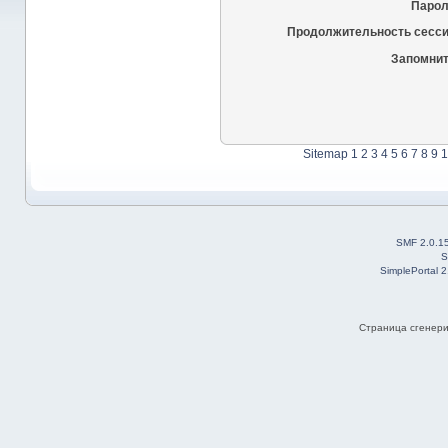
Парол
Продолжительность сесси
Запомнит
Sitemap
1
2
3
4
5
6
7
8
9
1
SMF 2.0.1
S
SimplePortal 
Страница сгенерир