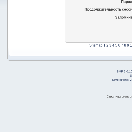
Парол
Продолжительность сесси
Запомнит
Sitemap
1
2
3
4
5
6
7
8
9
1
SMF 2.0.1
S
SimplePortal 
Страница сгенери