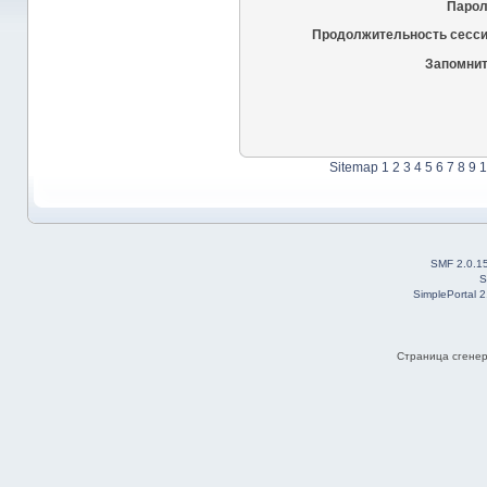
Парол
Продолжительность сесси
Запомнит
Sitemap
1
2
3
4
5
6
7
8
9
1
SMF 2.0.1
S
SimplePortal 
Страница сгенер