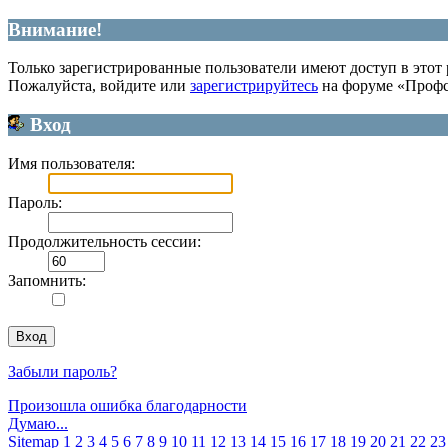
Внимание!
Только зарегистрированные пользователи имеют доступ в этот 
Пожалуйста, войдите или
зарегистрируйтесь
на форуме «Профс
Вход
Имя пользователя:
Пароль:
Продолжительность сессии:
Запомнить:
Забыли пароль?
Произошла ошибка благодарности
Думаю...
Sitemap
1
2
3
4
5
6
7
8
9
10
11
12
13
14
15
16
17
18
19
20
21
22
23