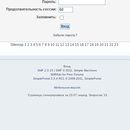
Пароль:
Продолжительность сессии:
Запомнить:
Забыли пароль?
Sitemap
1
2
3
4
5
6
7
8
9
10
11
12
13
14
15
16
17
18
19
20
21
22
23
Вход
SMF 2.0.15
|
SMF © 2011
,
Simple Machines
SMFAds
for
Free Forums
SimplePortal 2.3.4 RC1 © 2008-2011, SimplePortal
Мобильная версия
Страница сгенерирована за 23.07 секунд. Запросов: 15.