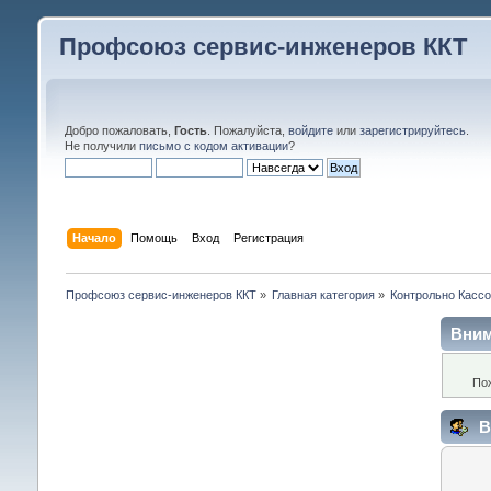
Профсоюз сервис-инженеров ККТ
Добро пожаловать,
Гость
. Пожалуйста,
войдите
или
зарегистрируйтесь
.
Не получили
письмо с кодом активации
?
Начало
Помощь
Вход
Регистрация
Профсоюз сервис-инженеров ККТ
»
Главная категория
»
Контрольно Кассо
Вним
По
В