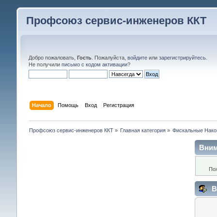
Профсоюз сервис-инженеров ККТ
Добро пожаловать,
Гость
. Пожалуйста,
войдите
или
зарегистрируйтесь
.
Не получили
письмо с кодом активации
?
Начало
Помощь
Вход
Регистрация
Профсоюз сервис-инженеров ККТ
»
Главная категория
»
Фискальные Нако
Вним
По
В