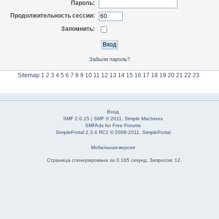
Пароль:
Продолжительность сессии:
Запомнить:
Забыли пароль?
Sitemap
1
2
3
4
5
6
7
8
9
10
11
12
13
14
15
16
17
18
19
20
21
22
23
Вход
SMF 2.0.15
|
SMF © 2011
,
Simple Machines
SMFAds
for
Free Forums
SimplePortal 2.3.4 RC1 © 2008-2011, SimplePortal
Мобильная версия
Страница сгенерирована за 0.165 секунд. Запросов: 12.