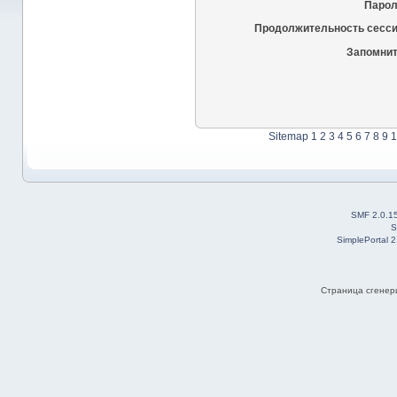
Парол
Продолжительность сесси
Запомнит
Sitemap
1
2
3
4
5
6
7
8
9
1
SMF 2.0.1
S
SimplePortal 
Страница сгенери