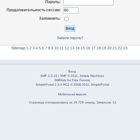
Пароль:
Продолжительность сессии:
Запомнить:
Забыли пароль?
Sitemap
1
2
3
4
5
6
7
8
9
10
11
12
13
14
15
16
17
18
19
20
21
22
23
Вход
SMF 2.0.15
|
SMF © 2011
,
Simple Machines
SMFAds
for
Free Forums
SimplePortal 2.3.4 RC1 © 2008-2011, SimplePortal
Мобильная версия
Страница сгенерирована за 19.729 секунд. Запросов: 12.