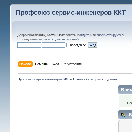
Профсоюз сервис-инженеров ККТ
Добро пожаловать,
Гость
. Пожалуйста,
войдите
или
зарегистрируйтесь
.
Не получили
письмо с кодом активации
?
Начало
Помощь
Вход
Регистрация
Профсоюз сервис-инженеров ККТ
»
Главная категория
»
Курилка
Вним
По
В