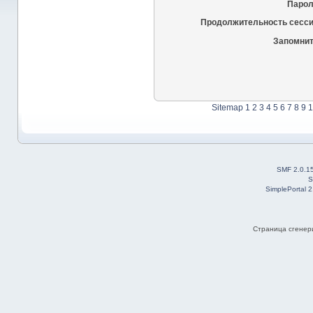
Парол
Продолжительность сесси
Запомнит
Sitemap
1
2
3
4
5
6
7
8
9
1
SMF 2.0.1
S
SimplePortal 
Страница сгенери