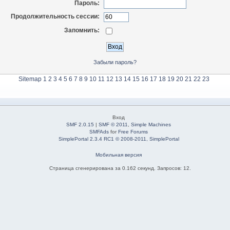
Пароль:
Продолжительность сессии:
Запомнить:
Забыли пароль?
Sitemap
1
2
3
4
5
6
7
8
9
10
11
12
13
14
15
16
17
18
19
20
21
22
23
Вход
SMF 2.0.15
|
SMF © 2011
,
Simple Machines
SMFAds
for
Free Forums
SimplePortal 2.3.4 RC1 © 2008-2011, SimplePortal
Мобильная версия
Страница сгенерирована за 0.162 секунд. Запросов: 12.