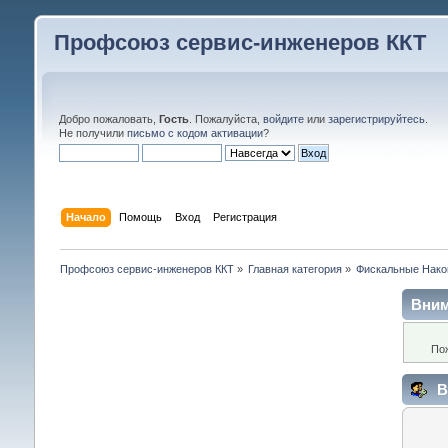
Профсоюз сервис-инженеров ККТ
Добро пожаловать,
Гость
. Пожалуйста,
войдите
или
зарегистрируйтесь
.
Не получили
письмо с кодом активации
?
Начало
Помощь
Вход
Регистрация
Профсоюз сервис-инженеров ККТ
»
Главная категория
»
Фискальные Нако
Вним
По
В