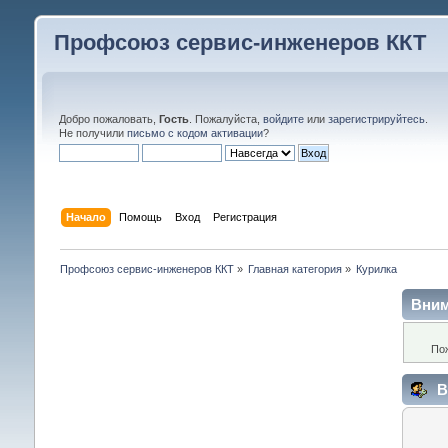
Профсоюз сервис-инженеров ККТ
Добро пожаловать,
Гость
. Пожалуйста,
войдите
или
зарегистрируйтесь
.
Не получили
письмо с кодом активации
?
Начало
Помощь
Вход
Регистрация
Профсоюз сервис-инженеров ККТ
»
Главная категория
»
Курилка
Вним
По
В