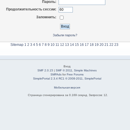
Пароль:
Продолжительность сессии:
Запомнить:
Забыли пароль?
Sitemap
1
2
3
4
5
6
7
8
9
10
11
12
13
14
15
16
17
18
19
20
21
22
23
Вход
SMF 2.0.15
|
SMF © 2011
,
Simple Machines
SMFAds
for
Free Forums
SimplePortal 2.3.4 RC1 © 2008-2011, SimplePortal
Мобильная версия
Страница сгенерирована за 0.169 секунд. Запросов: 12.