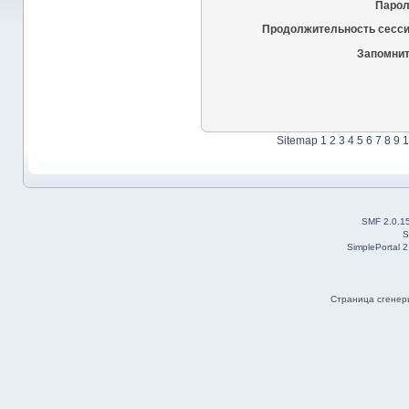
Парол
Продолжительность сесси
Запомнит
Sitemap
1
2
3
4
5
6
7
8
9
1
SMF 2.0.1
S
SimplePortal 
Страница сгенери