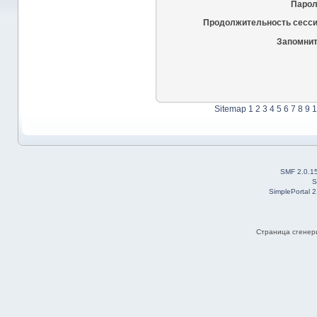
Парол
Продолжительность сесси
Запомнит
Sitemap
1
2
3
4
5
6
7
8
9
1
SMF 2.0.1
S
SimplePortal 
Страница сгенери