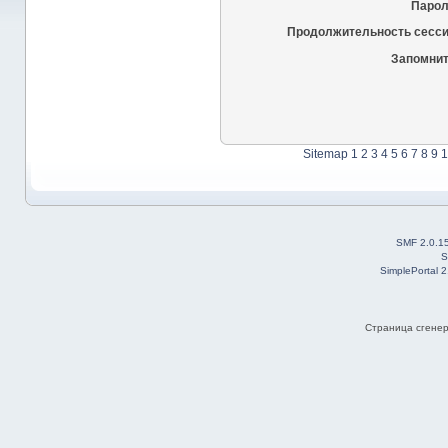
Парол
Продолжительность сесси
Запомнит
Sitemap
1
2
3
4
5
6
7
8
9
1
SMF 2.0.1
S
SimplePortal 
Страница сгенер