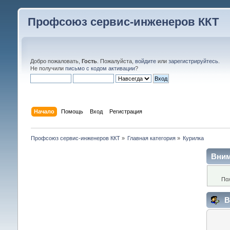
Профсоюз сервис-инженеров ККТ
Добро пожаловать,
Гость
. Пожалуйста,
войдите
или
зарегистрируйтесь
.
Не получили
письмо с кодом активации
?
Начало
Помощь
Вход
Регистрация
Профсоюз сервис-инженеров ККТ
»
Главная категория
»
Курилка
Вним
По
В