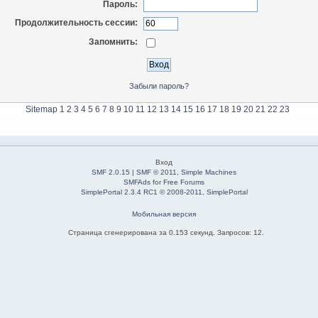
Пароль:
Продолжительность сессии:
Запомнить:
Забыли пароль?
Sitemap
1
2
3
4
5
6
7
8
9
10
11
12
13
14
15
16
17
18
19
20
21
22
23
Вход
SMF 2.0.15
|
SMF © 2011
,
Simple Machines
SMFAds
for
Free Forums
SimplePortal 2.3.4 RC1 © 2008-2011, SimplePortal
Мобильная версия
Страница сгенерирована за 0.153 секунд. Запросов: 12.