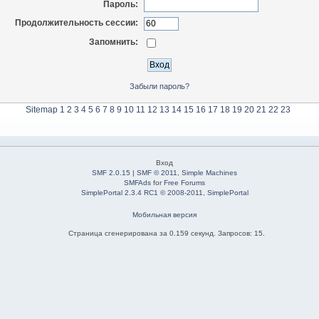
Пароль:
Продолжительность сессии:
Запомнить:
Забыли пароль?
Sitemap
1
2
3
4
5
6
7
8
9
10
11
12
13
14
15
16
17
18
19
20
21
22
23
Вход
SMF 2.0.15
|
SMF © 2011
,
Simple Machines
SMFAds
for
Free Forums
SimplePortal 2.3.4 RC1 © 2008-2011, SimplePortal
Мобильная версия
Страница сгенерирована за 0.159 секунд. Запросов: 15.