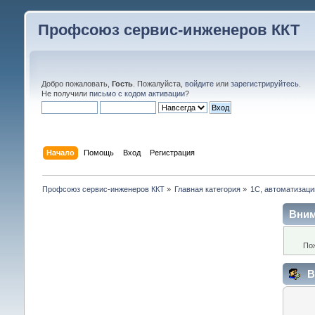
Профсоюз сервис-инженеров ККТ
Добро пожаловать,
Гость
. Пожалуйста,
войдите
или
зарегистрируйтесь
.
Не получили
письмо с кодом активации
?
Начало
Помощь
Вход
Регистрация
Профсоюз сервис-инженеров ККТ
»
Главная категория
»
1С, автоматизации
Вним
По
В