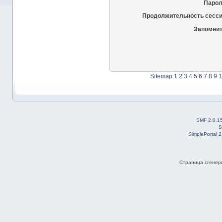
Парол
Продолжительность сесси
Запомнит
Sitemap
1
2
3
4
5
6
7
8
9
1
SMF 2.0.1
S
SimplePortal 
Страница сгенери