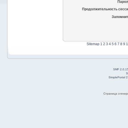
Парол
Продолжительность сесси
Запомнит
Sitemap
1
2
3
4
5
6
7
8
9
1
SMF 2.0.1
S
SimplePortal 
Страница сгенери