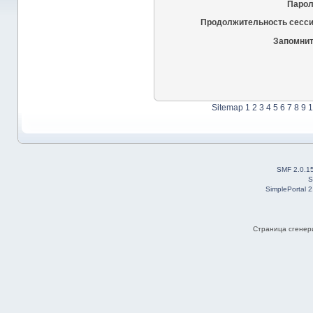
Парол
Продолжительность сесси
Запомнит
Sitemap
1
2
3
4
5
6
7
8
9
1
SMF 2.0.1
S
SimplePortal 
Страница сгенери