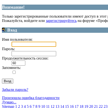
Внимание!
Только зарегистрированные пользователи имеют доступ в этот 
Пожалуйста, войдите или
зарегистрируйтесь
на форуме «Профс
Вход
Имя пользователя:
Пароль:
Продолжительность сессии:
Запомнить:
Забыли пароль?
Произошла ошибка благодарности
Думаю...
Sitemap
1
2
3
4
5
6
7
8
9
10
11
12
13
14
15
16
17
18
19
20
21
22
23