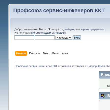
Профсоюз сервис-инженеров ККТ
Добро пожаловать,
Гость
. Пожалуйста,
войдите
или
зарегистрируйтесь
.
Не получили
письмо с кодом активации
?
Начало
Помощь
Вход
Регистрация
Профсоюз сервис-инженеров ККТ
»
Главная категория
»
Подбор ККМ и обо
Вним
По
В