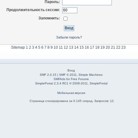
Пароль:
Продолжительность сессии:
Запомнить:
Забыли пароль?
Sitemap
1
2
3
4
5
6
7
8
9
10
11
12
13
14
15
16
17
18
19
20
21
22
23
Вход
SMF 2.0.15
|
SMF © 2011
,
Simple Machines
SMFAds
for
Free Forums
SimplePortal 2.3.4 RC1 © 2008-2011, SimplePortal
Мобильная версия
Страница сгенерирована за 0.145 секунд. Запросов: 12.