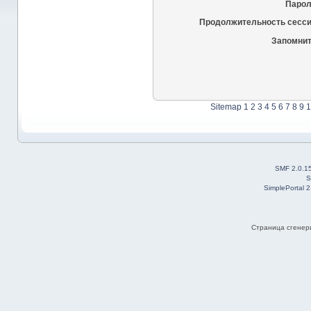
Парол
Продолжительность сесси
Запомнит
Sitemap
1
2
3
4
5
6
7
8
9
1
SMF 2.0.1
S
SimplePortal 
Страница сгенери