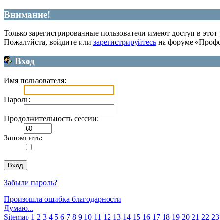
Внимание!
Только зарегистрированные пользователи имеют доступ в этот 
Пожалуйста, войдите или
зарегистрируйтесь
на форуме «Профс
Вход
Имя пользователя:
Пароль:
Продолжительность сессии:
Запомнить:
Забыли пароль?
Произошла ошибка благодарности
Думаю...
Sitemap
1
2
3
4
5
6
7
8
9
10
11
12
13
14
15
16
17
18
19
20
21
22
23