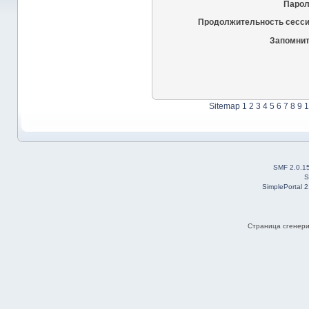
Парол
Продолжительность сесси
Запомнит
Sitemap
1
2
3
4
5
6
7
8
9
1
SMF 2.0.1
S
SimplePortal 
Страница сгенерир