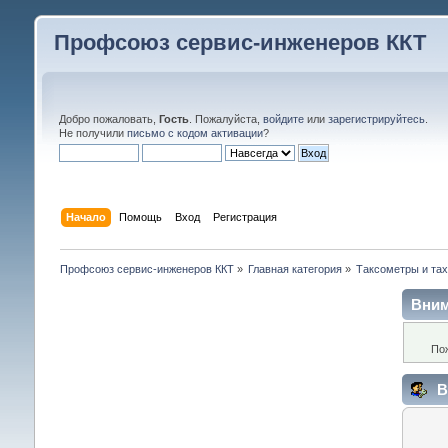
Профсоюз сервис-инженеров ККТ
Добро пожаловать,
Гость
. Пожалуйста,
войдите
или
зарегистрируйтесь
.
Не получили
письмо с кодом активации
?
Начало
Помощь
Вход
Регистрация
Профсоюз сервис-инженеров ККТ
»
Главная категория
»
Таксометры и та
Вним
По
В