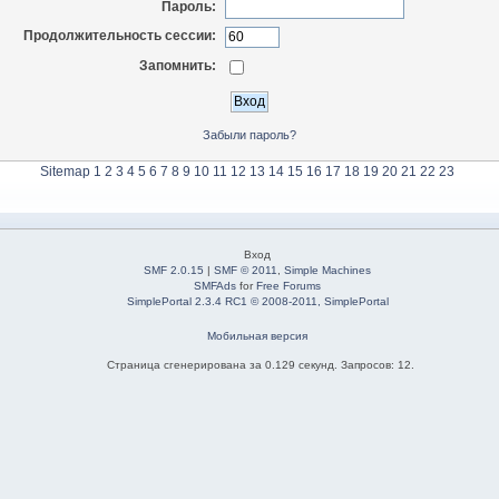
Пароль:
Продолжительность сессии:
Запомнить:
Забыли пароль?
Sitemap
1
2
3
4
5
6
7
8
9
10
11
12
13
14
15
16
17
18
19
20
21
22
23
Вход
SMF 2.0.15
|
SMF © 2011
,
Simple Machines
SMFAds
for
Free Forums
SimplePortal 2.3.4 RC1 © 2008-2011, SimplePortal
Мобильная версия
Страница сгенерирована за 0.129 секунд. Запросов: 12.