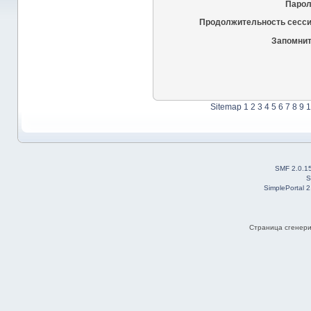
Парол
Продолжительность сесси
Запомнит
Sitemap
1
2
3
4
5
6
7
8
9
1
SMF 2.0.1
S
SimplePortal 
Страница сгенерир