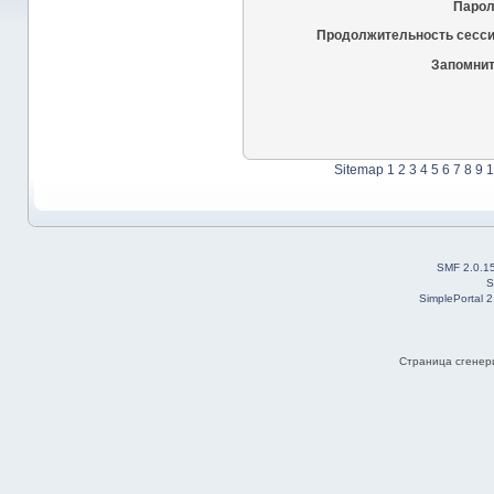
Парол
Продолжительность сесси
Запомнит
Sitemap
1
2
3
4
5
6
7
8
9
1
SMF 2.0.1
S
SimplePortal 
Страница сгенери