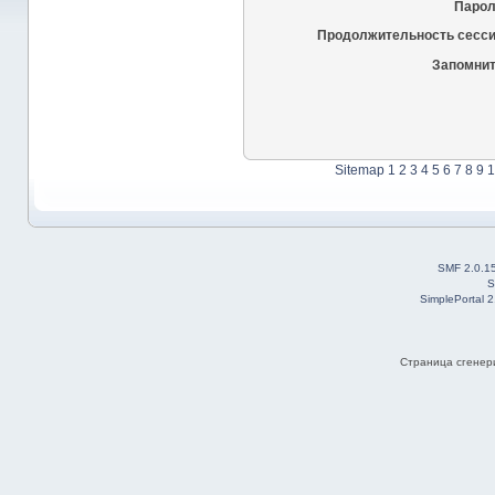
Парол
Продолжительность сесси
Запомнит
Sitemap
1
2
3
4
5
6
7
8
9
1
SMF 2.0.1
S
SimplePortal 
Страница сгенери