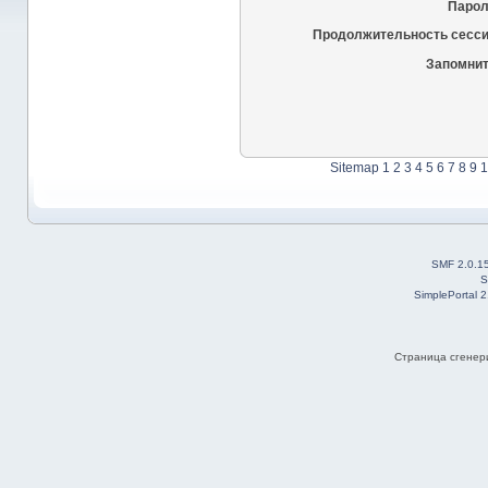
Парол
Продолжительность сесси
Запомнит
Sitemap
1
2
3
4
5
6
7
8
9
1
SMF 2.0.1
S
SimplePortal 
Страница сгенери