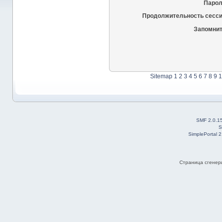
Парол
Продолжительность сесси
Запомнит
Sitemap
1
2
3
4
5
6
7
8
9
1
SMF 2.0.1
S
SimplePortal 
Страница сгенери