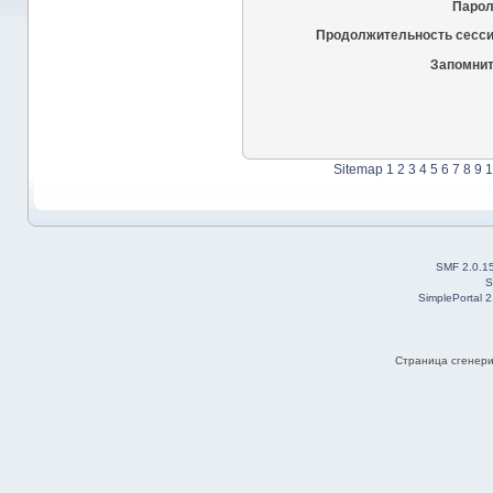
Парол
Продолжительность сесси
Запомнит
Sitemap
1
2
3
4
5
6
7
8
9
1
SMF 2.0.1
S
SimplePortal 
Страница сгенерир