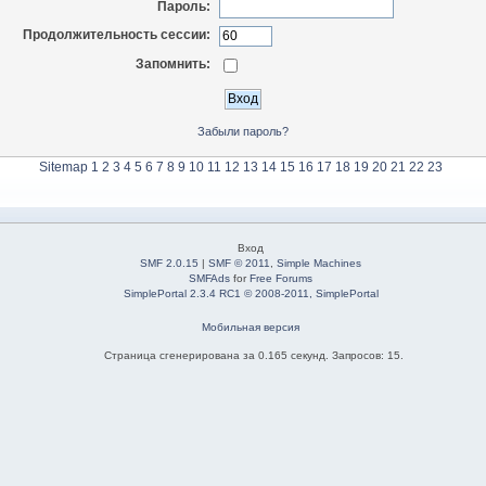
Пароль:
Продолжительность сессии:
Запомнить:
Забыли пароль?
Sitemap
1
2
3
4
5
6
7
8
9
10
11
12
13
14
15
16
17
18
19
20
21
22
23
Вход
SMF 2.0.15
|
SMF © 2011
,
Simple Machines
SMFAds
for
Free Forums
SimplePortal 2.3.4 RC1 © 2008-2011, SimplePortal
Мобильная версия
Страница сгенерирована за 0.165 секунд. Запросов: 15.