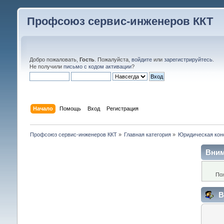
Профсоюз сервис-инженеров ККТ
Добро пожаловать,
Гость
. Пожалуйста,
войдите
или
зарегистрируйтесь
.
Не получили
письмо с кодом активации
?
Начало
Помощь
Вход
Регистрация
Профсоюз сервис-инженеров ККТ
»
Главная категория
»
Юридическая кон
Вним
По
В