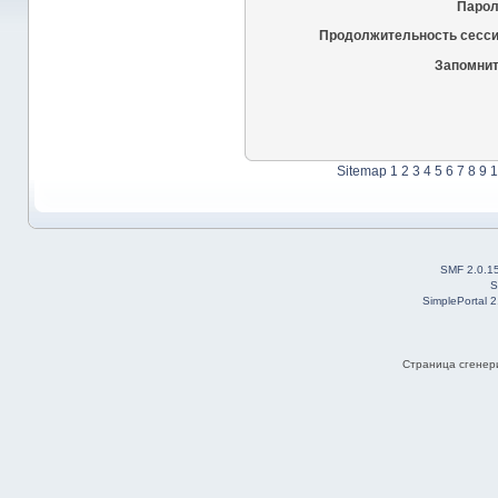
Парол
Продолжительность сесси
Запомнит
Sitemap
1
2
3
4
5
6
7
8
9
1
SMF 2.0.1
S
SimplePortal 
Страница сгенери