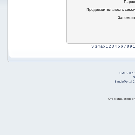
Парол
Продолжительность сесси
Запомнит
Sitemap
1
2
3
4
5
6
7
8
9
1
SMF 2.0.1
S
SimplePortal 
Страница сгенерир