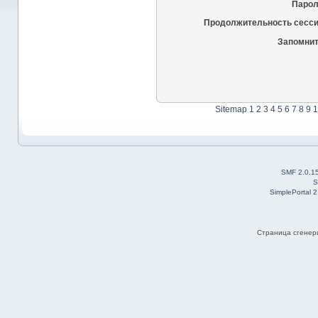
Парол
Продолжительность сесси
Запомнит
Sitemap
1
2
3
4
5
6
7
8
9
1
SMF 2.0.1
S
SimplePortal 
Страница сгенери