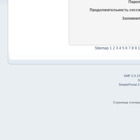
Парол
Продолжительность сесси
Запомнит
Sitemap
1
2
3
4
5
6
7
8
9
1
SMF 2.0.1
S
SimplePortal 
Страница сгенери