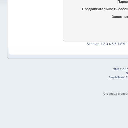
Парол
Продолжительность сесси
Запомнит
Sitemap
1
2
3
4
5
6
7
8
9
1
SMF 2.0.1
S
SimplePortal 
Страница сгенери