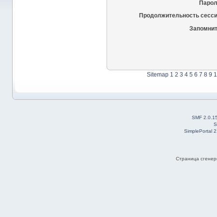
Парол
Продолжительность сесси
Запомнит
Sitemap
1
2
3
4
5
6
7
8
9
1
SMF 2.0.1
S
SimplePortal 
Страница сгенери