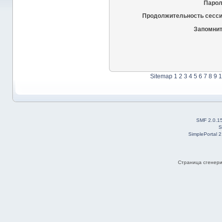
Парол
Продолжительность сесси
Запомнит
Sitemap
1
2
3
4
5
6
7
8
9
1
SMF 2.0.1
S
SimplePortal 
Страница сгенерир