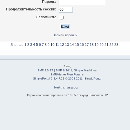
Пароль:
Продолжительность сессии:
Запомнить:
Забыли пароль?
Sitemap
1
2
3
4
5
6
7
8
9
10
11
12
13
14
15
16
17
18
19
20
21
22
23
Вход
SMF 2.0.15
|
SMF © 2011
,
Simple Machines
SMFAds
for
Free Forums
SimplePortal 2.3.4 RC1 © 2008-2011, SimplePortal
Мобильная версия
Страница сгенерирована за 13.657 секунд. Запросов: 12.