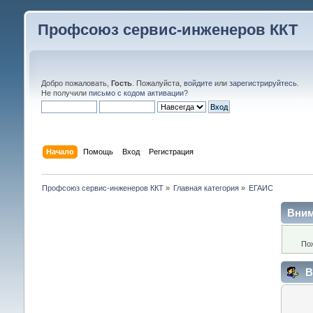
Профсоюз сервис-инженеров ККТ
Добро пожаловать,
Гость
. Пожалуйста,
войдите
или
зарегистрируйтесь
.
Не получили
письмо с кодом активации
?
Начало
Помощь
Вход
Регистрация
Профсоюз сервис-инженеров ККТ
»
Главная категория
»
ЕГАИС
Вним
По
В