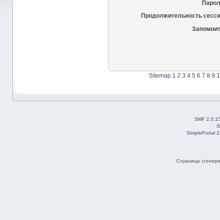
Парол
Продолжительность сесси
Запомнит
Sitemap
1
2
3
4
5
6
7
8
9
1
SMF 2.0.1
S
SimplePortal 
Страница сгенерир