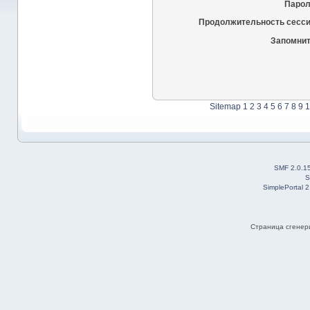
Парол
Продолжительность сесси
Запомнит
Sitemap
1
2
3
4
5
6
7
8
9
1
SMF 2.0.1
S
SimplePortal 
Страница сгенери